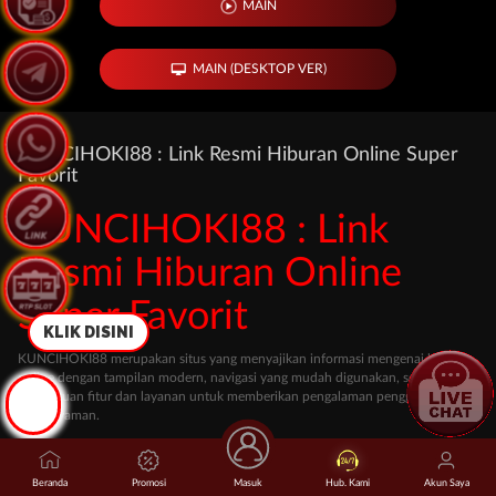
MAIN
MAIN (DESKTOP VER)
KUNCIHOKI88 : Link Resmi Hiburan Online Super
Favorit
KUNCIHOKI88 : Link
Resmi Hiburan Online
Super Favorit
KLIK DISINI
KUNCIHOKI88 merupakan situs yang menyajikan informasi mengenai hiburan
online dengan tampilan modern, navigasi yang mudah digunakan, serta
pembaruan fitur dan layanan untuk memberikan pengalaman pengguna yang
lebih nyaman.
KUNCIHOKI88 adalah Tanah dan Wadah yang subur bagi para pecinta Slot
games Online. Tampilan bergaya klasik inovatif serta Modern, Platform
KunciHoki88 menawarkan beragam permainan dengan tema yang berbeda-
Beranda
Promosi
Masuk
Hub. Kami
Akun Saya