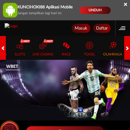
×
KUNCIHOKI88 Aplikasi Mobile
UNDUH
Jangan tampilkan lagi hari ini
Masuk
Daftar
MES
SLOTS
LIVE CASINO
RACE
TOGEL
OLAHRAGA
CR